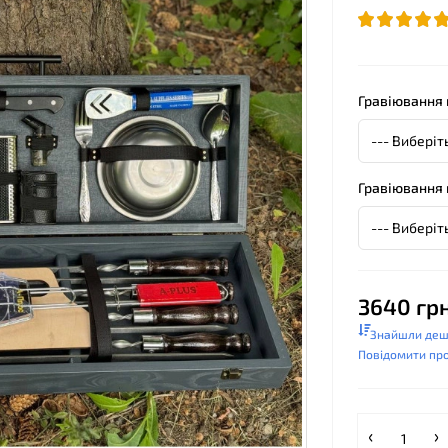
Гравіювання 
Гравіювання
3640 грн
Знайшли де
Повідомити про