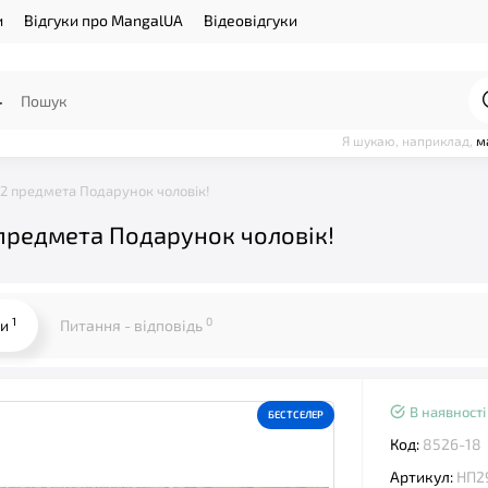
и
Відгуки про MangalUA
Відеовідгуки
Я шукаю, наприклад,
м
42 предмета Подарунок чоловік!
 предмета Подарунок чоловік!
1
0
ки
Питання - відповідь
В наявності
БЕСТСЕЛЕР
Код:
8526-18
Артикул:
НП2