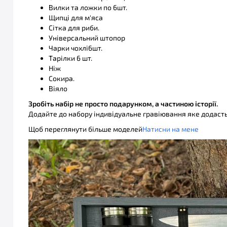
Вилки та ложки по 6шт.
Щипці для м'яса
Сітка для риби.
Універсальний штопор
Чарки чохлі6шт.
Тарілки 6 шт.
Ніж
Сокира.
Віяло
Зробіть набір не просто подарунком, а частиною історії.
Додайте до набору індивідуальне гравіювання яке додаст
Щоб переглянути більше моделей
Натисни на мене