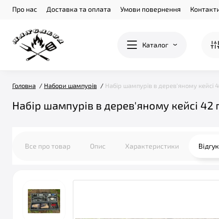
Про нас
Доставка та оплата
Умови повернення
Контакт
Каталог
Головна
Набори шампурів
Набір шампурів в дерев'яному кейсі 
Набір шампурів в дерев'яному кейсі 42
Все про товар
Опис
Характеристики
Відгу