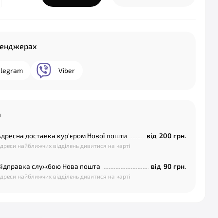
сенджерах
elegram
Viber
а
Адресна доставка кур'єром Нової пошти
від
200 грн.
дреси найближчих відділень дивитися на карті
Відправка службою Нова пошта
від
90 грн.
дреси найближчих відділень дивитися на карті