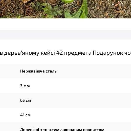
в дерев'яному кейсі 42 предмета Подарунок чо
Нержавіюча сталь
3 мм
65 см
41 см
Дерев'яні з товстим лакованим покриттям