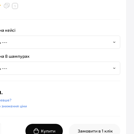
1
на кейсі
 на 8 шампурах
.
шевше?
 зниження ціни
Купити
Замовити в 1 клік