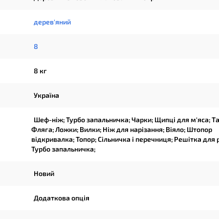
дерев'яний
8
8 кг
Україна
Шеф-ніж; Турбо запальничка; Чарки; Щипці для м'яса; Та
Фляга; Ложки; Вилки; Ніж для нарізання; Віяло; Штопор
відкривалка; Топор; Сільничка і перечниця; Решітка для 
Турбо запальничка;
Новий
Додаткова опція