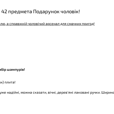
і 42 предмета Подарунок чоловік!
илю, а справжній чоловічий арсенал для смачних пригод!
абір шампурів!
ох) плита!
е надійні, можна сказати, вічні, дерев'яні лаковані ручки. Ширина