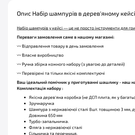
Опис Набір шампурів в дерев'яному кейс
Набір шампурів у кейсі — це не просто інструменти для гр
Переваги замовлення саме в нашому магазині:
〰️ Відправлення товару в день замовлення
〰️ Власне виробництво
〰️ Ручна збірка кожного набору (з увагою до деталей)
〰️ Перевірені та тільки якісні комплектуючі
Ваш ідеальний помічник у приготуванні шашлику - наш н
Комплектація набору :
Якісна дерев'яна коробка (не ДСП плита, як у багать
Зручнаручка
Шампура з нержавіючої сталі 8шт. товщиною 3 мм, дуж
Довжина 650 мм
Турбо-запальничка.
Фляга з нержавіючої сталі
Сільничка та перечниця.