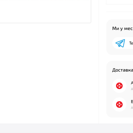
Ми у ме
T
Доставк
А
А