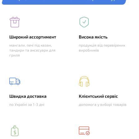
Широкий ассортимент
Висока якість
мангали, печі під казан,
продукція від перевірених
тандири та аксесуари для
виробників
гриля
Швидка доставка
Клієнтський сервіс
по Україні за 1-3 дні
допомога у виборі товарів