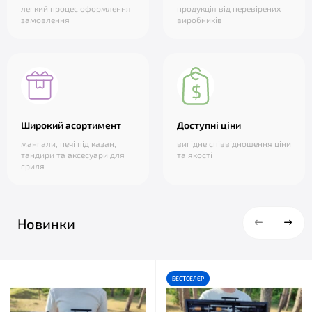
легкий процес оформлення
продукція від перевірених
замовлення
виробників
Широкий асортимент
Доступні ціни
мангали, печі під казан,
вигідне співвідношення ціни
тандири та аксесуари для
та якості
гриля
Новинки
БЕСТСЕЛЕР