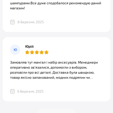
шампурами.Все дуже сподобалося рекомендую даний
магазин!
8 Березня, 2025
Юрій
Ю
Замовляв тут мангал і набір аксесуарів. Менеджери
оперативно зв’язалися, допомогли з вибором,
розповіли про всі деталі. Доставка була швидкою,
товар якісно запакований, жодних подряпин чи
дефектів. Відчувається, що магазин цінує своїх
клієнтів. Однозначно рекомендую!
6 Березня, 2025