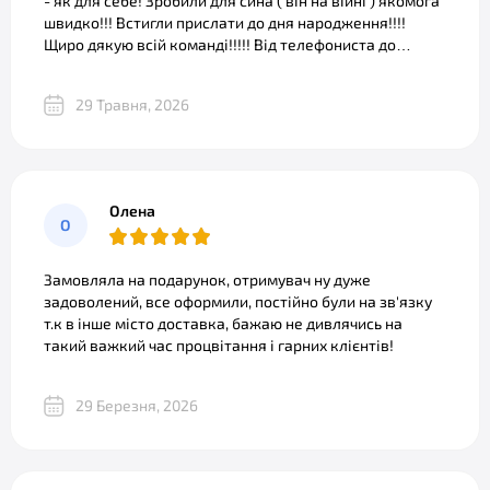
- як для себе! Зробили для сина ( він на війні ) якомога
швидко!!! Встигли прислати до дня народження!!!!
Щиро дякую всій команді!!!!! Від телефониста до
майстрів.... Щира подяка від сина, з позиції "0"...
29 Травня, 2026
Олена
О
Замовляла на подарунок, отримувач ну дуже
задоволений, все оформили, постійно були на зв'язку
т.к в інше місто доставка, бажаю не дивлячись на
такий важкий час процвітання і гарних клієнтів!
29 Березня, 2026