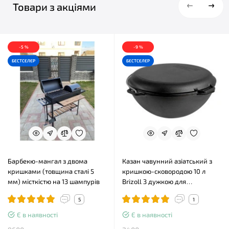
Товари з акціями
-5 %
-9 %
БЕСТСЕЛЕР
БЕСТСЕЛЕР
Барбекю-мангал з двома
Казан чавунний азіатський з
кришками (товщина сталі 5
кришкою-сковородою 10 л
мм) місткістю на 13 шампурів
Brizoll З дужкою для
підвішування
5
1
Є в наявності
Є в наявності