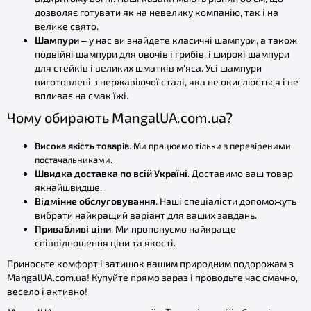
дозволяє готувати як на невелику компанію, так і на
велике свято.
Шампури
– у нас ви знайдете класичні шампури, а також
подвійні шампури для овочів і грибів, і широкі шампури
для стейків і великих шматків м'яса. Усі шампури
виготовлені з нержавіючої сталі, яка не окислюється і не
впливає на смак їжі.
Чому обирають MangalUA.com.ua?
Висока якість товарів
. Ми працюємо тільки з перевіреними
постачальниками.
Швидка доставка по всій Україні
. Доставимо ваш товар
якнайшвидше.
Відмінне обслуговування
. Наші спеціалісти допоможуть
вибрати найкращий варіант для ваших завдань.
Привабливі ціни
. Ми пропонуємо найкраще
співвідношення ціни та якості.
Приносьте комфорт і затишок вашим природним подорожам з
MangalUA.com.ua! Купуйте прямо зараз і проводьте час смачно,
весело і активно!