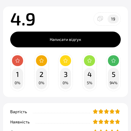
4.9
19
Написати відгук
1
2
3
4
5
0%
0%
0%
5%
94%
Вартість
Наявність