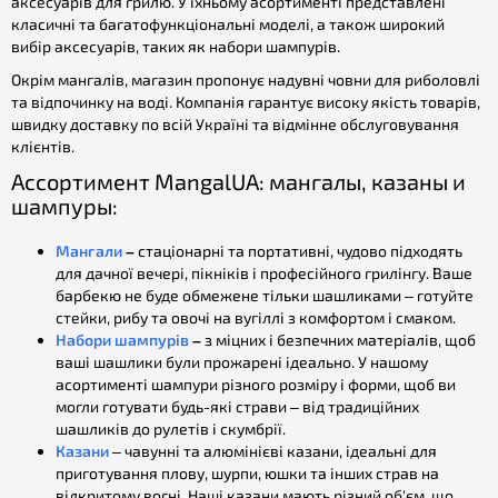
аксесуарів для грилю. У їхньому асортименті представлені
класичні та багатофункціональні моделі, а також широкий
вибір аксесуарів, таких як набори шампурів.
Окрім мангалів, магазин пропонує надувні човни для риболовлі
та відпочинку на воді. Компанія гарантує високу якість товарів,
швидку доставку по всій Україні та відмінне обслуговування
клієнтів.
Ассортимент MangalUA: мангалы, казаны и
шампуры:
Мангали
–
стаціонарні та портативні, чудово підходять
для дачної вечері, пікніків і професійного грилінгу. Ваше
барбекю не буде обмежене тільки шашликами – готуйте
стейки, рибу та овочі на вугіллі з комфортом і смаком.
Набори шампурів
–
з міцних і безпечних матеріалів, щоб
ваші шашлики були прожарені ідеально. У нашому
асортименті шампури різного розміру і форми, щоб ви
могли готувати будь-які страви – від традиційних
шашликів до рулетів і скумбрії.
Казани
– чавунні та алюмінієві казани, ідеальні для
приготування плову, шурпи, юшки та інших страв на
відкритому вогні. Наші казани мають різний об'єм, що