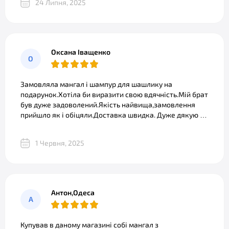
24 Липня, 2025
Оксана Іващенко
О
Замовляла мангал і шампур для шашлику на
подарунок.Хотіла би виразити свою вдячність.Мій брат
був дуже задоволений.Якість найвища,замовлення
прийшло як і обіцяли.Доставка швидка. Дуже дякую за
позитивні емоції і бажаю вам розвитку і вдячних
клієнтів.
1 Червня, 2025
Антон,Одеса
А
Купував в даному магазині собі мангал з