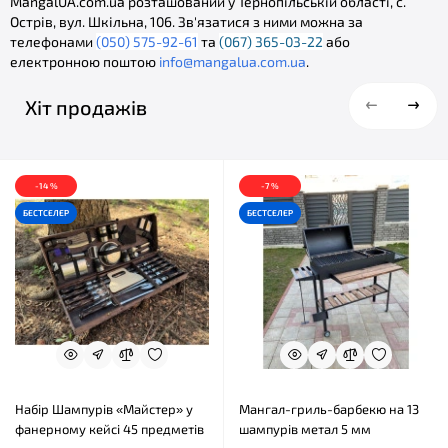
MangalUA.com.ua розташований у Тернопільській області, с.
Острів, вул. Шкільна, 106. Зв'язатися з ними можна за
телефонами
(050) 575-92-61
та
(067) 365-03-22
або
електронною поштою
info@mangalua.com.ua
.
Хіт продажів
-14 %
-7 %
БЕСТСЕЛЕР
БЕСТСЕЛЕР
Набір Шампурів «Майстер» у
Мангал-гриль-барбекю на 13
фанерному кейсі 45 предметів
шампурів метал 5 мм