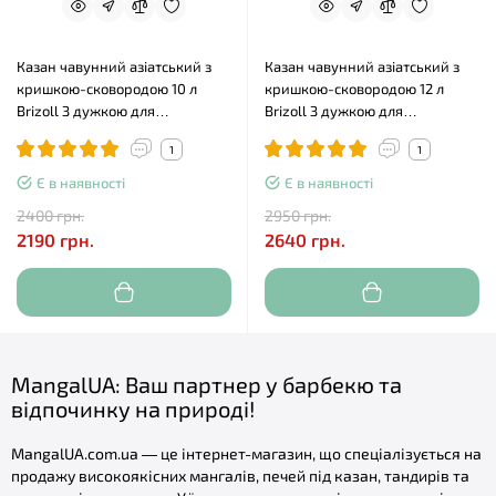
Казан чавунний азіатський з
Казан чавунний азіатський з
кришкою-сковородою 10 л
кришкою-сковородою 12 л
Brizoll З дужкою для
Brizoll З дужкою для
підвішування
підвішування
1
1
Є в наявності
Є в наявності
2400 грн.
2950 грн.
2190 грн.
2640 грн.
MangalUA: Ваш партнер у барбекю та
відпочинку на природі!
MangalUA.com.ua — це інтернет-магазин, що спеціалізується на
продажу високоякісних мангалів, печей під казан, тандирів та