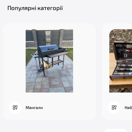
Популярні категорії
Мангали
Наб