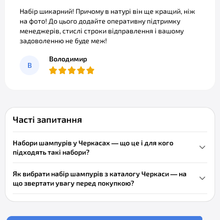
Набір шикарний! Причому в натурі він ще кращий, ніж
на фото! До цього додайте оперативну підтримку
менеджерів, стислі строки відправлення і вашому
задоволенню не буде меж!
Володимир
В
Часті запитання
Набори шампурів у Черкасах — що це і для кого
підходять такі набори?
Набори шампурів
у Черкасах — це комплект шампурів із
Як вибрати набір шампурів з каталогу Черкаси — на
нержавіючої сталі зручними ручками і часто в кейсі,
що звертати увагу перед покупкою?
призначений для приготування шашлику та барбекю. Підходять
При виборі набору шампурів Черкаси звертайте увагу на
для домашнього використання на дачі та виїзних пікніків на
довжину шампурів (щоб вони підходили до вашого мангалу),
природі. До складу зазвичай входять довгі прямі шампури для