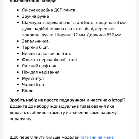
Комплектація набору:
Якіснакоробка ДСП плита
Зручна ручка
Шампура з нержавіючої сталі 8шт. товщиною 3 мм,
дуже надійні, можна сказати, вічні, дерев'яні
лаковані ручки. Ширина: 12 мм. Довжина 650 мм
Запальничка.
Тарілки 6 шт.
Вилки та ложки по 6 шт.
Фляга з нержавіючої сталі
Якісний шеф ніж
Ніж для нарізання
Мультитул
Чарки 6 шт.
Віяло
Зробіть набір не просто подарунком, а частиною історії.
Додайте до набору індивідуальне гравіювання яке
додасть особливого змісту й значення саме вашому
подарунку!
Щоб переглянути більше моделей
Натисни на мене