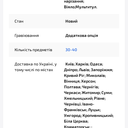
нарізання;
Віяло;Мультитул.
Стан
Новий
Гравіювання
Додаткова опція
Кількість предметів
30-40
Доставка по Україні, у
Київ; Харків; Одеса;
тому числі по містах
Дніпро; Львів; Запоріжжя;
Кривий Ріг; Миколаїв;
Вінниця; Херсон;
Полтава; Чернігів;
Черкаси; Житомир; Суми;
Хмельницький; Рівне;
Чернівці; Івано-
Франківськ; Луцьк;
Ужгород; Кропивницький;
Біла Церква;
Краматорськ; ;