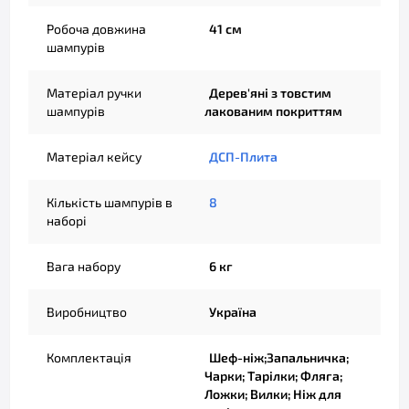
Робоча довжина
41 см
шампурів
Матеріал ручки
Дерев'яні з товстим
шампурів
лакованим покриттям
Матеріал кейсу
ДСП-Плита
Кількість шампурів в
8
наборі
Вага набору
6 кг
Виробництво
Україна
Комплектація
Шеф-ніж;Запальничка;
Чарки; Тарілки; Фляга;
Ложки; Вилки; Ніж для