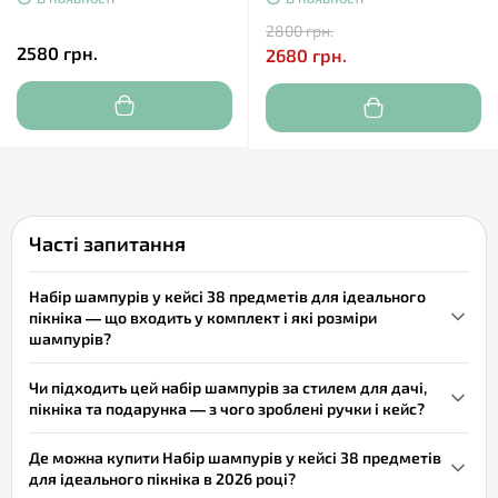
2800 грн.
2580 грн.
2680 грн.
Часті запитання
Набір шампурів у кейсі 38 предметів для ідеального
пікніка — що входить у комплект і які розміри
шампурів?
Набір шампурів у кейсі 38 предметів для ідеального пікніка —
Чи підходить цей набір шампурів за стилем для дачі,
це набір для пікніка з 8 шампурами з нержавіючої сталі
пікніка та подарунка — з чого зроблені ручки і кейс?
товщиною 3 мм, довжиною 65 см і робочою довжиною 41 см. У
Так, набір шампурів у кейсі 38 предметів для ідеального пікніка
комплект також входять шеф-ніж, ніж для нарізання, мультитул,
Де можна купити Набір шампурів у кейсі 38 предметів
має класичний практичний вигляд: шампури з дерев’яними
фляга зі нержавіючої сталі, 6 тарілок, 6 вилок, 6 ложок, 6 чарок,
для ідеального пікніка в 2026 році?
лакованими ручками шириною 12 мм поєднуються з кейсом з
запальничка та віяло; кейс — ДСП/фанера. Вага набору — 6 кг,