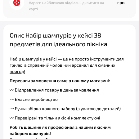
грн.
Адреси найближчих відділень дивитися на
карті
Опис Набір шампурів у кейсі 38
предметів для ідеального пікніка
Набір шампурів у кейсі — це не просто інструменти для
грилю, а справжній чоловічий арсенал для смачних
пригод!
Переваги замовлення саме в нашому магазині:
〰️ Відправлення товару в день замовлення
〰️ Власне виробництво
〰️ Ручна збірка кожного набору (з увагою до деталей)
〰️ Перевірені та тільки якісні комплектуючі
Робіть шашлик як професіонал з нашим якісним
набором шампурів!