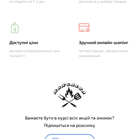
по Україні за 1-3 дні
допомога у виборі товарів
Доступні ціни
Зручний онлайн-шопінг
вигідне співвідношення ціни
легкий процес оформлення
та якості
замовлення
Бажаєте бути в курсі всіх акцій та знижок?
Підпишіться на розсилку