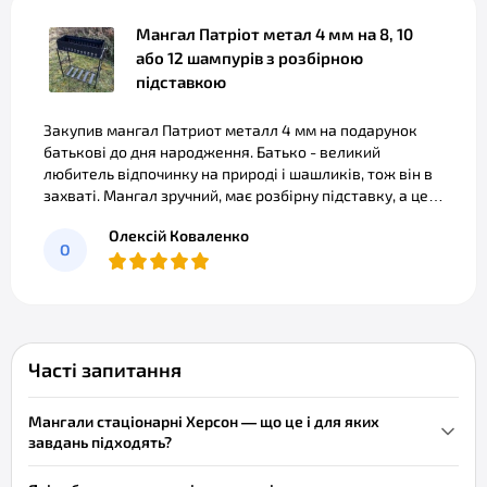
Мангал Патріот метал 4 мм на 8, 10
або 12 шампурів з розбірною
підставкою
Закупив мангал Патриот металл 4 мм на подарунок
батькові до дня народження. Батько - великий
любитель відпочинку на природі і шашликів, тож він в
захваті. Мангал зручний, має розбірну підставку, а це
значно полегшує його перевезення. Купував модель на
Олексій Коваленко
10 шампурів - тепер можемо готувати велику кільк
О
Часті запитання
Мангали стаціонарні Херсон — що це і для яких
завдань підходять?
Мангали стаціонарні
в Херсон — це міцні вуличні конструкції