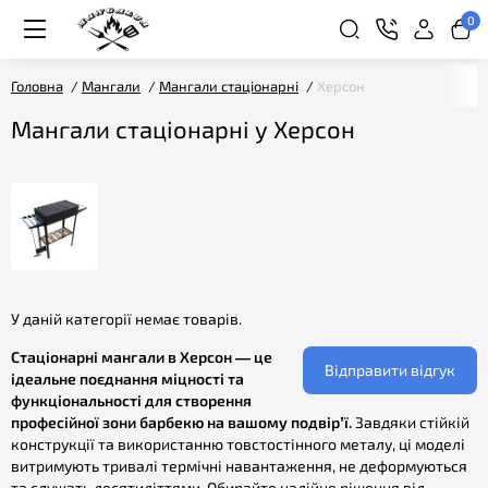
0
Головна
Мангали
Мангали стаціонарні
Херсон
Мангали стаціонарні у Херсон
У даній категорії немає товарів.
Стаціонарні мангали в Херсон — це
Відправити відгук
ідеальне поєднання міцності та
функціональності для створення
професійної зони барбекю на вашому подвір’ї.
Завдяки стійкій
конструкції та використанню товстостінного металу, ці моделі
витримують тривалі термічні навантаження, не деформуються
та служать десятиліттями. Обирайте надійне рішення від