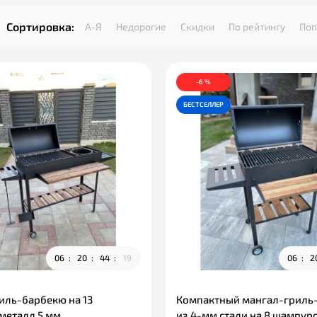
Сортировка:
А-Я
Недорогие
Скидки
По рейтингу
Поп
-6 %
БЕСТСЕЛЛЕР
0
6
2
0
4
4
1
7
0
6
2
иль-барбекю на 13
Компактный мангал-гриль
металл 5 мм
из 4-мм стали на 8 шампур