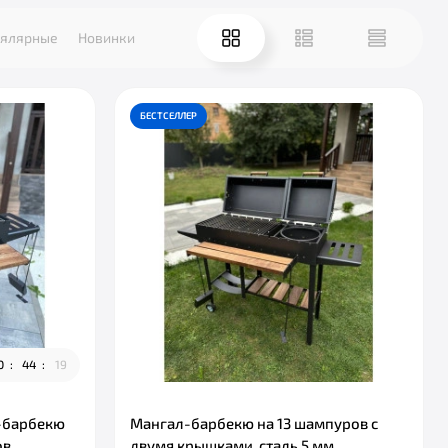
ялярные
Новинки
БЕСТСЕЛЛЕР
0
4
4
1
7
-барбекю
Мангал-барбекю на 13 шампуров с
ов
двумя крышками, сталь 5 мм