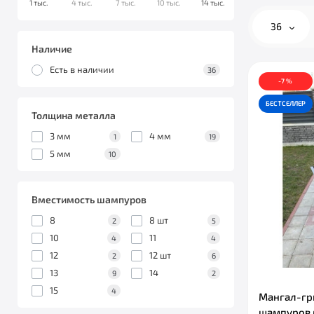
1 тыс.
4 тыс.
7 тыс.
10 тыс.
14 тыс.
36
Наличие
Есть в наличии
36
-7 %
БЕСТСЕЛЛЕР
Толщина металла
3 мм
4 мм
1
19
5 мм
10
Вместимость шампуров
8
8 шт
2
5
10
11
4
4
12
12 шт
2
6
13
14
9
2
15
4
Мангал-гр
шампуров 