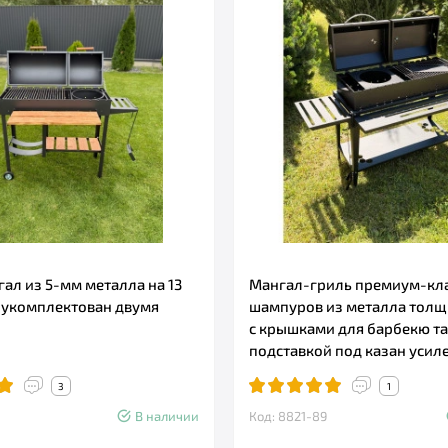
ал из 5-мм металла на 13
Мангал-гриль премиум-клас
 укомплектован двумя
шампуров из металла толщ
с крышками для барбекю та
подставкой под казан усил
3
1
В наличии
Код: 8821-89