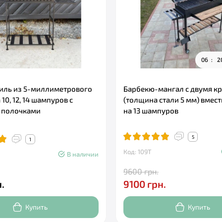
0
6
2
иль из 5-миллиметрового
Барбекю-мангал с двумя 
10, 12, 14 шампуров с
(толщина стали 5 мм) вмес
 полочками
на 13 шампуров
5
1
Код: 109Т
В наличии
9600 грн.
.
9100 грн.
Купить
Купить