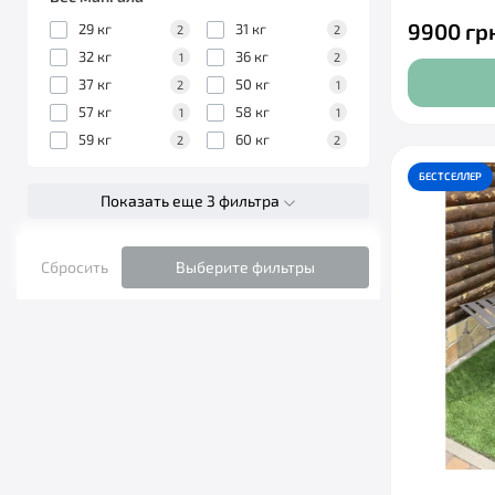
9900 гр
29 кг
31 кг
2
2
32 кг
36 кг
1
2
37 кг
50 кг
2
1
57 кг
58 кг
1
1
59 кг
60 кг
2
2
БЕСТСЕЛЛЕР
Показать еще 3 фильтра
Сбросить
Выберите фильтры