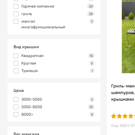
Горячее копчение
20
гриль
28
мангал
5
многофункциональный
Вид крышки
Квадратная
16
Круглая
6
Трапеція
1
Гриль-манг
Цена
шампуров,
крышками
3000-5000
5
5000-8000
10
8000+
9
Код: 8683-01
Вес мангала