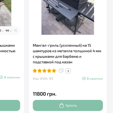
0
4
4
1
7
крышками
Мангал-гриль (усиленный) на 15
тимостью
шампуров из металла толщиной 4 мм
с крышками для барбекю и
подставкой под казан
3
В наличии
Код: 8564-89
В наличии
11800 грн.
Купить