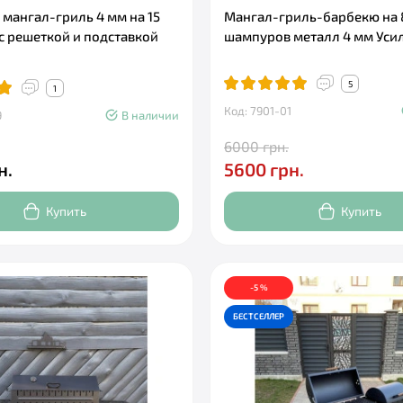
мангал-гриль 4 мм на 15
Мангал-гриль-барбекю на 
с решеткой и подставкой
шампуров металл 4 мм Уси
5
1
Код: 7901-01
9
В наличии
6000 грн.
н.
5600 грн.
Купить
Купить
-5 %
БЕСТСЕЛЛЕР