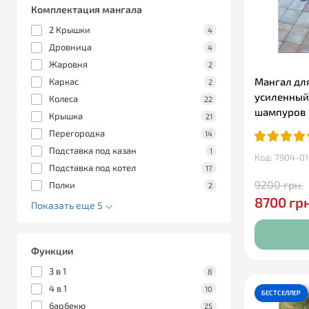
Комплектация мангала
2 Крышки
4
Дровница
4
Жаровня
2
Мангал для
Каркас
2
усиленный
Колеса
22
шампуров
Крышка
21
Перегородка
14
Подставка под казан
1
Код: 7904-01
Подставка под котел
17
9200 грн.
Полки
2
8700 грн
Показать еще 5
Функции
3 в 1
8
4 в 1
10
БЕСТСЕЛЛЕР
барбекю
25