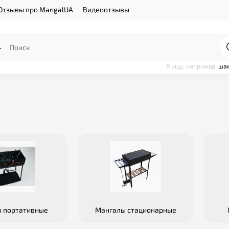
Отзывы про MangalUA
Видеоотзывы
Я ищу, например,
ша
 портативные
Мангалы стационарные