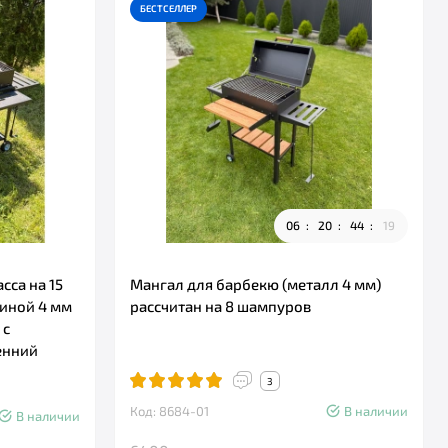
БЕСТСЕЛЛЕР
0
6
2
0
4
4
1
7
са на 15
Мангал для барбекю (металл 4 мм)
иной 4 мм
рассчитан на 8 шампуров
 с
енний
3
Код: 8684-01
В наличии
В наличии