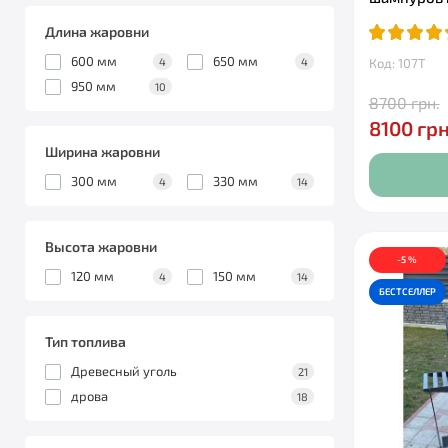
Длина жаровни
600 мм
650 мм
Код: 107Т
4
4
950 мм
10
8700 грн.
8100 грн
Ширина жаровни
300 мм
330 мм
4
14
Высота жаровни
-5 %
120 мм
150 мм
4
14
БЕСТСЕЛЛЕР
Тип топлива
Древесный уголь
21
дрова
18