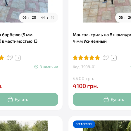
0
6
2
0
4
4
1
7
0
6
2
 барбекю (5 мм,
Мангал-гриль на 8 шампур
) вместимостью 13
4 мм Усиленный
3
2
В наличии
Код: 7908-01
4400 грн.
.
4100 грн.
Купить
Купить
БЕСТСЕЛЛЕР