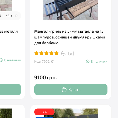
0
4
4
1
7
ов металл
Мангал-гриль из 5-мм металла на 13
шампуров, оснащен двумя крышками
для барбекю
5
В наличии
Код: 7902-01
В наличии
9100 грн.
Купить
-6 %