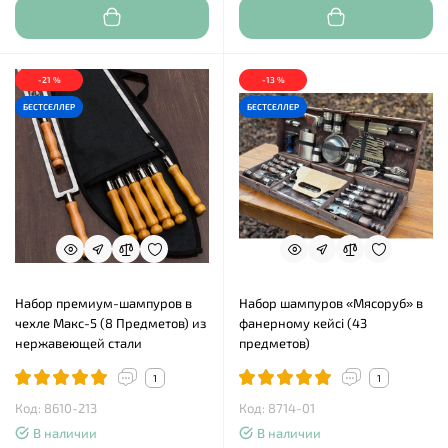
-21 %
-13 %
БЕСТСЕЛЛЕР
БЕСТСЕЛЛЕР
Набор премиум-шампуров в
Набор шампуров «Мясоруб» в
чехле Макс-5 (8 Предметов) из
фанерному кейсі (43
нержавеющей стали
предметов)
1
1
Код: 8610-213
Код: 8714-01
В наличии
В наличии