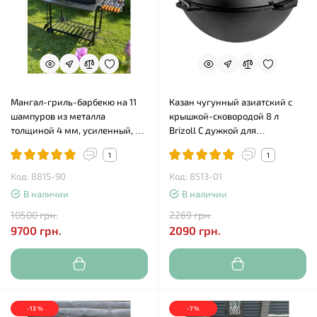
Мангал-гриль-барбекю на 11
Казан чугунный азиатский с
шампуров из металла
крышкой-сковородой 8 л
толщиной 4 мм, усиленный, с
Brizoll С дужкой для
решеткой-гриль и подставкой
подвешивания
1
1
под казан
Код: 8815-90
Код: 8513-01
В наличии
В наличии
10500 грн.
2269 грн.
9700 грн.
2090 грн.
-13 %
-7 %