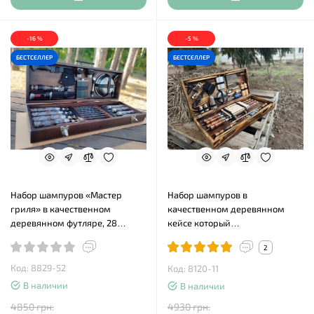
-16 %
-5 %
БЕСТСЕЛЛЕР
БЕСТСЕЛЛЕР
Набор шампуров «Мастер
Набор шампуров в
гриля» в качественном
качественном деревянном
деревянном футляре, 28
кейсе который
предметов
трансформируется в столик (51
2
предметов)
Код: 8829-52
Код: 8120-11
В наличии
В наличии
4850 грн.
4930 грн.