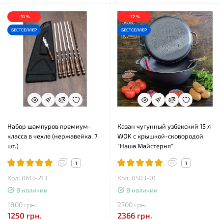
-31 %
-12 %
БЕСТСЕЛЛЕР
БЕСТСЕЛЛЕР
Набор шампуров премиум-
Казан чугунный узбекский 15 л
класса в чехле (нержавейка, 7
WOK с крышкой-сковородой
шт.)
"Наша Майстерня"
1
1
Код: 8613-213
Код: 8503-01
В наличии
В наличии
1800 грн.
2700 грн.
1250 грн.
2366 грн.