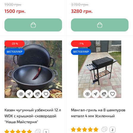
1900 грн.
3780 грн.
1500 грн.
3280 грн.
-23 %
-7 %
БЕСТСЕЛЛЕР
БЕСТСЕЛЛЕР
Казан чугунный узбекский 12 л
Мангал-гриль на 8 шампуров
WOK с крышкой-сковородой
металл 4 мм Усиленный
"Наша Майстерня"
2
1