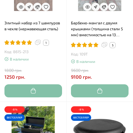
Элитный набор из 7 шампуров
Барбекю-мангал с двумя
в чехле (нержавеющая сталь)
крышками (толщина стали 5
мм) вместимостью на 13
шампуров
1
5
Код: 8615-213
Код: 109Т
В наличии
В наличии
1800 грн.
9600 грн.
1250 грн.
9100 грн.
-8 %
-8 %
БЕСТСЕЛЛЕР
БЕСТСЕЛЛЕР