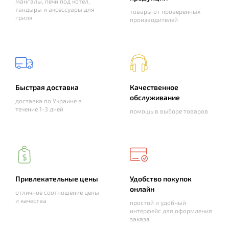
мангалы, печи под котел,
тандыры и аксессуары для
товары от проверенных
гриля
производителей
Быстрая доставка
Качественное
обслуживание
доставка по Украине в
течение 1-3 дней
помощь в выборе товаров
Привлекательные цены
Удобство покупок
онлайн
отличное соотношение цены
и качества
простой и удобный
интерфейс для оформления
заказа