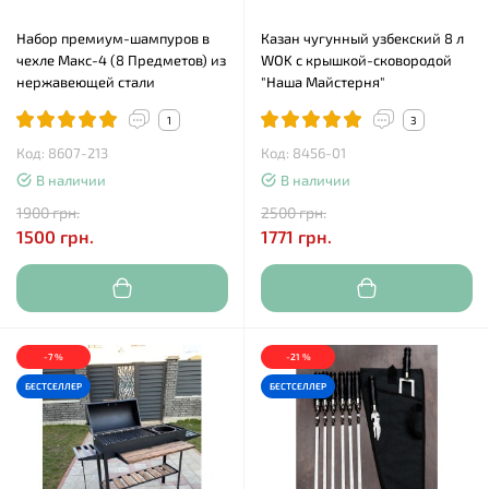
Набор премиум-шампуров в
Казан чугунный узбекский 8 л
чехле Макс-4 (8 Предметов) из
WOK с крышкой-сковородой
нержавеющей стали
"Наша Майстерня"
1
3
Код: 8607-213
Код: 8456-01
В наличии
В наличии
1900 грн.
2500 грн.
1500 грн.
1771 грн.
-7 %
-21 %
БЕСТСЕЛЛЕР
БЕСТСЕЛЛЕР